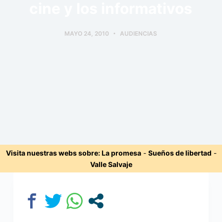
cine y los informativos
MAYO 24, 2010
AUDIENCIAS
Visita nuestras webs sobre:
La promesa
-
Sueños de libertad
-
Valle Salvaje