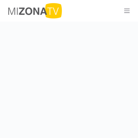
S
a
l
t
a
r
a
l
c
o
n
t
e
n
i
d
o