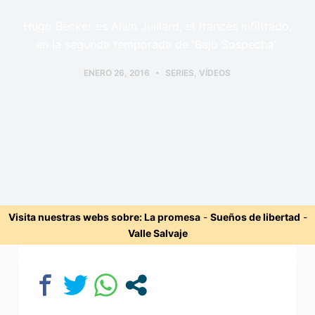
Hugo Becker es Alain Juillard, el francés infiltrado,
en la segunda temporada de 'Bajo Sospecha'.
ENERO 26, 2016
SERIES
,
VÍDEOS
Visita nuestras webs sobre:
La promesa
-
Sueños de libertad
-
Valle Salvaje