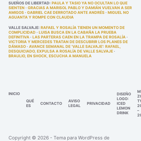
SUEÑOS DE LIBERTAD
:
PAULA Y TASIO YA NO OCULTAN LO QUE
SIENTEN
·
GRACIAS A MARISOL PABLO Y DAMIÁN VUELVAN A SER
AMIGOS
·
GABRIEL CAE DERROTADO ANTE ANDRÉS
·
MIGUEL NO
AGUANTA Y ROMPE CON CLAUDIA
VALLE SALVAJE
:
RAFAEL Y ROSALÍA TIENEN UN MOMENTO DE
COMPLICIDAD
·
LUISA BUSCA EN LA CABAÑA LA PRUEBA
DEFINITIVA
·
LAS PARTERAS CAEN EN LA TRAMPA DE ROSALÍA
·
VICTORIA Y MERCEDES TRATAN DE DESCUBRIR LOS PLANES DE
DÁMASO
·
AVANCE SEMANAL DE ‘VALLE SALVAJE’: RAFAEL,
DESQUICIADO, EXPULSA A ROSALÍA DE VALLE SALVAJE
·
BRAULIO, EN SHOCK, ESCUCHA A MANUELA
M
INICIO
DISEÑO
Z
LOGO:
QUÉ
AVISO
T
CONTACTO
PRIVACIDAD
ICED
ES
LEGAL
2
LEMON
–
DRINK
2
Copyright © 2026 - Tema para WordPress de