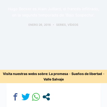
Hugo Becker es Alain Juillard, el francés infiltrado,
en la segunda temporada de 'Bajo Sospecha'.
ENERO 26, 2016
SERIES
,
VÍDEOS
Visita nuestras webs sobre:
La promesa
-
Sueños de libertad
-
Valle Salvaje