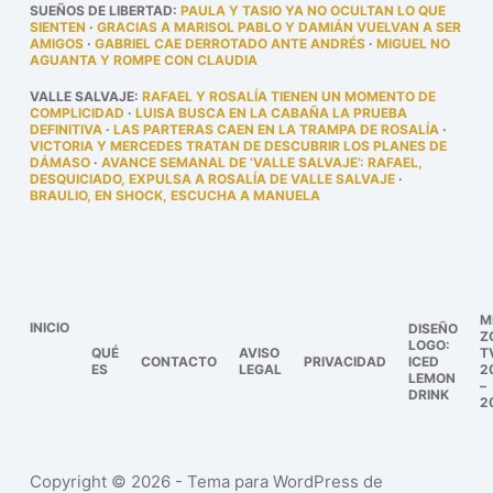
SUEÑOS DE LIBERTAD
:
PAULA Y TASIO YA NO OCULTAN LO QUE
SIENTEN
·
GRACIAS A MARISOL PABLO Y DAMIÁN VUELVAN A SER
AMIGOS
·
GABRIEL CAE DERROTADO ANTE ANDRÉS
·
MIGUEL NO
AGUANTA Y ROMPE CON CLAUDIA
VALLE SALVAJE
:
RAFAEL Y ROSALÍA TIENEN UN MOMENTO DE
COMPLICIDAD
·
LUISA BUSCA EN LA CABAÑA LA PRUEBA
DEFINITIVA
·
LAS PARTERAS CAEN EN LA TRAMPA DE ROSALÍA
·
VICTORIA Y MERCEDES TRATAN DE DESCUBRIR LOS PLANES DE
DÁMASO
·
AVANCE SEMANAL DE ‘VALLE SALVAJE’: RAFAEL,
DESQUICIADO, EXPULSA A ROSALÍA DE VALLE SALVAJE
·
BRAULIO, EN SHOCK, ESCUCHA A MANUELA
M
INICIO
DISEÑO
Z
LOGO:
QUÉ
AVISO
T
CONTACTO
PRIVACIDAD
ICED
ES
LEGAL
2
LEMON
–
DRINK
2
Copyright © 2026 - Tema para WordPress de