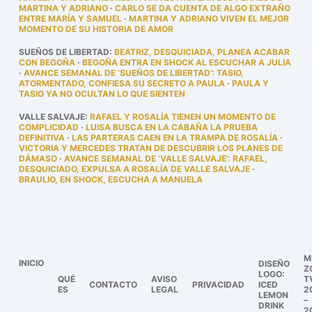
MARTINA Y ADRIANO
·
CARLO SE DA CUENTA DE ALGO EXTRAÑO
ENTRE MARÍA Y SAMUEL
·
MARTINA Y ADRIANO VIVEN EL MEJOR
MOMENTO DE SU HISTORIA DE AMOR
SUEÑOS DE LIBERTAD
:
BEATRIZ, DESQUICIADA, PLANEA ACABAR
CON BEGOÑA
·
BEGOÑA ENTRA EN SHOCK AL ESCUCHAR A JULIA
·
AVANCE SEMANAL DE ‘SUEÑOS DE LIBERTAD’: TASIO,
ATORMENTADO, CONFIESA SU SECRETO A PAULA
·
PAULA Y
TASIO YA NO OCULTAN LO QUE SIENTEN
VALLE SALVAJE
:
RAFAEL Y ROSALÍA TIENEN UN MOMENTO DE
COMPLICIDAD
·
LUISA BUSCA EN LA CABAÑA LA PRUEBA
DEFINITIVA
·
LAS PARTERAS CAEN EN LA TRAMPA DE ROSALÍA
·
VICTORIA Y MERCEDES TRATAN DE DESCUBRIR LOS PLANES DE
DÁMASO
·
AVANCE SEMANAL DE ‘VALLE SALVAJE’: RAFAEL,
DESQUICIADO, EXPULSA A ROSALÍA DE VALLE SALVAJE
·
BRAULIO, EN SHOCK, ESCUCHA A MANUELA
M
INICIO
DISEÑO
Z
LOGO:
QUÉ
AVISO
T
CONTACTO
PRIVACIDAD
ICED
ES
LEGAL
2
LEMON
–
DRINK
2