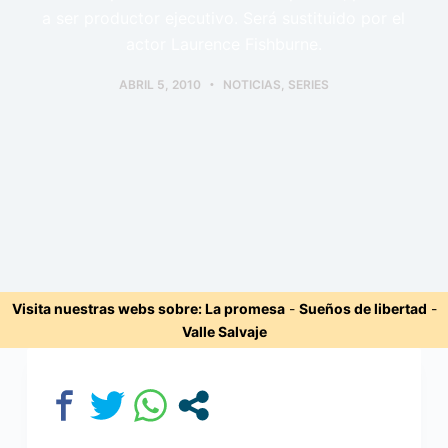
a ser productor ejecutivo. Será sustituido por el
actor Laurence Fishburne.
ABRIL 5, 2010
NOTICIAS
,
SERIES
Visita nuestras webs sobre:
La promesa
-
Sueños de libertad
-
Valle Salvaje