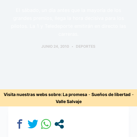
El sábado, un día antes que la mayoría de los
grandes premios, llega la hora decisiva para los
pilotos. La 1 y Teledeporte emitirán en directo las
carreras.
JUNIO 24, 2010
DEPORTES
Visita nuestras webs sobre:
La promesa
-
Sueños de libertad
-
Valle Salvaje