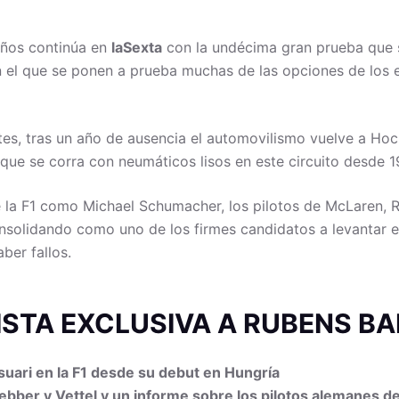
años continúa en
laSexta
con la undécima gran prueba que s
 el que se ponen a prueba muchas de las opciones de los eq
tes, tras un año de ausencia el automovilismo vuelve a H
 que se corra con neumáticos lisos en este circuito desde 1
 la F1 como Michael Schumacher, los pilotos de McLaren, Re
onsolidando como uno de los firmes candidatos a levantar e
ber fallos.
ISTA EXCLUSIVA A RUBENS B
uari en la F1 desde su debut en Hungría
Webber y Vettel y un informe sobre los pilotos alemanes de