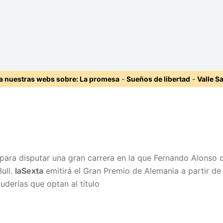
ta nuestras webs sobre:
La promesa
-
Sueños de libertad
-
Valle S
para disputar una gran carrera en la que Fernando Alonso q
ull.
laSexta
emitirá el Gran Premio de Alemania a partir de m
uderías que optan al título