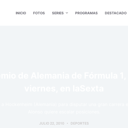
INICIO
FOTOS
SERIES
PROGRAMAS
DESTACADO
mio de Alemania de Fórmula 1,
viernes, en laSexta
a a Hockenheim (Alemania) para disputar una gran carrera 
Alonso quiere escalar posiciones.
JULIO 22, 2010
DEPORTES