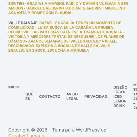
SIENTEN
·
GRACIAS A MARISOL PABLO Y DAMIÁN VUELVAN A SER
AMIGOS
·
GABRIEL CAE DERROTADO ANTE ANDRÉS
·
MIGUEL NO
AGUANTA Y ROMPE CON CLAUDIA
VALLE SALVAJE
:
RAFAEL Y ROSALÍA TIENEN UN MOMENTO DE
COMPLICIDAD
·
LUISA BUSCA EN LA CABAÑA LA PRUEBA
DEFINITIVA
·
LAS PARTERAS CAEN EN LA TRAMPA DE ROSALÍA
·
VICTORIA Y MERCEDES TRATAN DE DESCUBRIR LOS PLANES DE
DÁMASO
·
AVANCE SEMANAL DE ‘VALLE SALVAJE’: RAFAEL,
DESQUICIADO, EXPULSA A ROSALÍA DE VALLE SALVAJE
·
BRAULIO, EN SHOCK, ESCUCHA A MANUELA
M
INICIO
DISEÑO
Z
LOGO:
QUÉ
AVISO
T
CONTACTO
PRIVACIDAD
ICED
ES
LEGAL
2
LEMON
–
DRINK
2
Copyright © 2026 - Tema para WordPress de
CreativeThemes