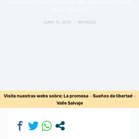
renueva por una temporada más, según confirma el
diario "Público".
JUNIO 15, 2010
NOTICIAS
Visita nuestras webs sobre:
La promesa
-
Sueños de libertad
-
Valle Salvaje