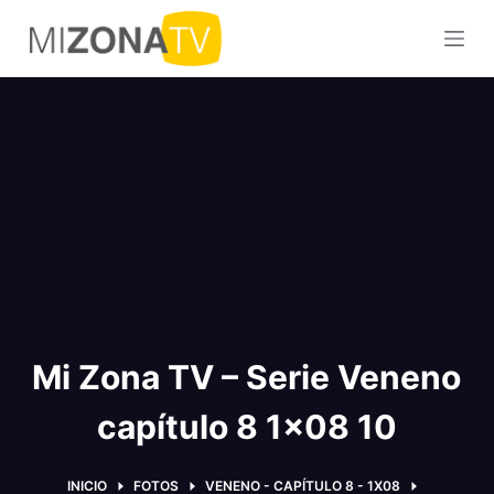
S
a
l
t
a
r
a
l
c
o
n
t
Mi Zona TV – Serie Veneno
e
n
capítulo 8 1×08 10
i
d
o
INICIO
FOTOS
VENENO - CAPÍTULO 8 - 1X08