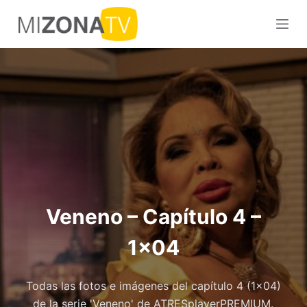
S
a
l
t
a
r
a
l
c
o
n
Veneno – Capítulo 4 –
t
e
1×04
n
i
d
Todas las fotos e imágenes del capítulo 4 (1x04)
o
de la serie 'Veneno' de ATRESplayerPREMIUM.