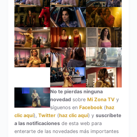
No te pierdas ninguna
novedad
sobre
Mi Zona TV
y
síguenos en
Facebook
(
haz
clic aquí
),
Twitter
(
haz clic aquí
) y
suscríbete
a las notificaciones
de esta web para
enterarte de las novedades más importantes