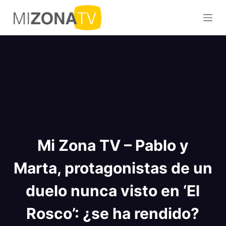
S
a
l
t
a
r
a
l
c
o
Mi Zona TV – Pablo y
n
t
Marta, protagonistas de un
e
n
duelo nunca visto en ‘El
i
d
Rosco’: ¿se ha rendido?
o