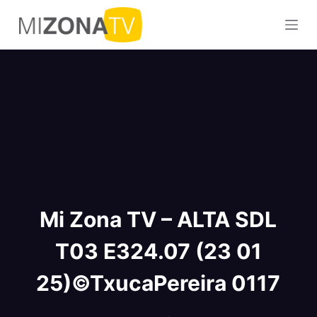
S
a
l
t
a
r
a
l
c
o
n
Mi Zona TV – ALTA SDL
t
e
T03 E324.07 (23 01
n
i
25)©TxucaPereira 0117
d
o