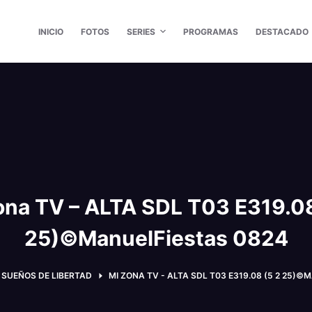
INICIO
FOTOS
SERIES
PROGRAMAS
DESTACADO
ona TV – ALTA SDL T03 E319.08
25)©ManuelFiestas 0824
SUEÑOS DE LIBERTAD
MI ZONA TV - ALTA SDL T03 E319.08 (5 2 25)