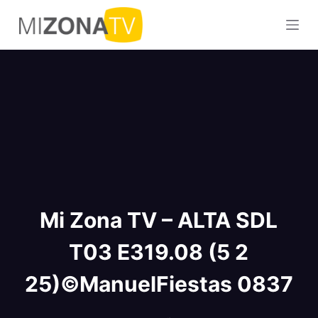
S
a
l
t
a
r
a
l
c
o
n
Mi Zona TV – ALTA SDL
t
e
T03 E319.08 (5 2
n
i
25)©ManuelFiestas 0837
d
o