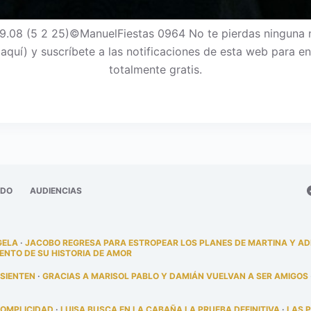
9.08 (5 2 25)©ManuelFiestas 0964 No te pierdas ninguna 
c aquí) y suscríbete a las notificaciones de esta web para
totalmente gratis.
ADO
AUDIENCIAS
GELA
·
JACOBO REGRESA PARA ESTROPEAR LOS PLANES DE MARTINA Y A
ENTO DE SU HISTORIA DE AMOR
 SIENTEN
·
GRACIAS A MARISOL PABLO Y DAMIÁN VUELVAN A SER AMIGOS
COMPLICIDAD
·
LUISA BUSCA EN LA CABAÑA LA PRUEBA DEFINITIVA
·
LAS 