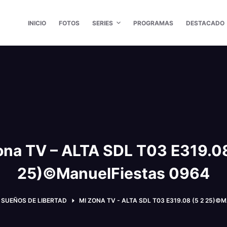
INICIO
FOTOS
SERIES
PROGRAMAS
DESTACADO
ona TV – ALTA SDL T03 E319.08
25)©ManuelFiestas 0964
SUEÑOS DE LIBERTAD
MI ZONA TV - ALTA SDL T03 E319.08 (5 2 25)