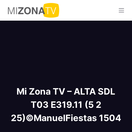
S
a
l
t
a
r
a
l
c
o
n
Mi Zona TV – ALTA SDL
t
e
T03 E319.11 (5 2
n
i
25)©ManuelFiestas 1504
d
o