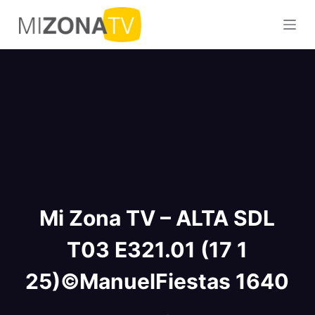
S
a
l
t
a
r
a
l
c
o
n
Mi Zona TV – ALTA SDL
t
e
T03 E321.01 (17 1
n
i
25)©ManuelFiestas 1640
d
o