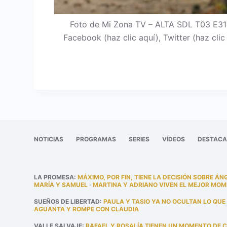
Foto de Mi Zona TV – ALTA SDL T03 E314
Facebook (haz clic aquí), Twitter (haz cli
NOTICIAS
PROGRAMAS
SERIES
VÍDEOS
DESTAC
LA PROMESA
:
MÁXIMO, POR FIN, TIENE LA DECISIÓN SOBRE ÁN
MARÍA Y SAMUEL
·
MARTINA Y ADRIANO VIVEN EL MEJOR MOM
SUEÑOS DE LIBERTAD
:
PAULA Y TASIO YA NO OCULTAN LO QUE
AGUANTA Y ROMPE CON CLAUDIA
VALLE SALVAJE
:
RAFAEL Y ROSALÍA TIENEN UN MOMENTO DE 