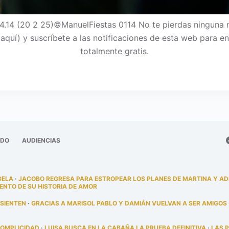
.14 (20 2 25)©ManuelFiestas 0114 No te pierdas ninguna
c aquí) y suscríbete a las notificaciones de esta web para
totalmente gratis.
ADO
AUDIENCIAS
GELA
·
JACOBO REGRESA PARA ESTROPEAR LOS PLANES DE MARTINA Y A
ENTO DE SU HISTORIA DE AMOR
 SIENTEN
·
GRACIAS A MARISOL PABLO Y DAMIÁN VUELVAN A SER AMIGOS
COMPLICIDAD
·
LUISA BUSCA EN LA CABAÑA LA PRUEBA DEFINITIVA
·
LAS 