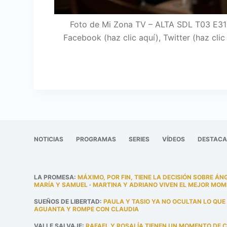
Foto de Mi Zona TV – ALTA SDL T03 E315
Facebook (haz clic aquí), Twitter (haz cli
NOTICIAS
PROGRAMAS
SERIES
VÍDEOS
DESTAC
LA PROMESA
:
MÁXIMO, POR FIN, TIENE LA DECISIÓN SOBRE ÁN
MARÍA Y SAMUEL
·
MARTINA Y ADRIANO VIVEN EL MEJOR MOM
SUEÑOS DE LIBERTAD
:
PAULA Y TASIO YA NO OCULTAN LO QUE
AGUANTA Y ROMPE CON CLAUDIA
VALLE SALVAJE
:
RAFAEL Y ROSALÍA TIENEN UN MOMENTO DE 