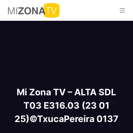
S
a
l
t
a
r
a
l
c
o
n
Mi Zona TV – ALTA SDL
t
e
T03 E316.03 (23 01
n
i
25)©TxucaPereira 0137
d
o