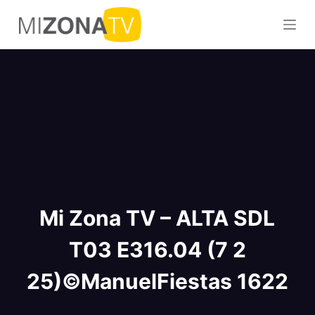
S
a
l
t
a
r
a
l
c
o
n
Mi Zona TV – ALTA SDL
t
e
T03 E316.04 (7 2
n
i
25)©ManuelFiestas 1622
d
o