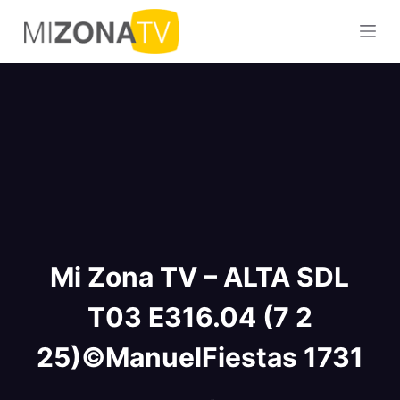
S
a
l
t
a
r
a
l
c
o
n
Mi Zona TV – ALTA SDL
t
e
T03 E316.04 (7 2
n
i
25)©ManuelFiestas 1731
d
o