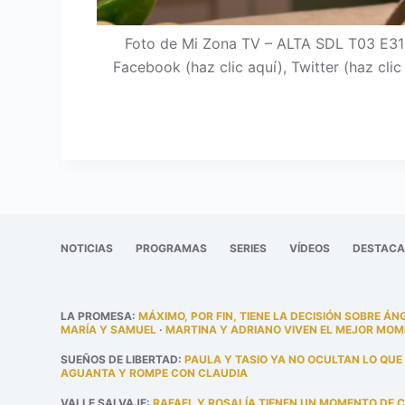
Foto de Mi Zona TV – ALTA SDL T03 E316
Facebook (haz clic aquí), Twitter (haz cli
NOTICIAS
PROGRAMAS
SERIES
VÍDEOS
DESTAC
LA PROMESA
:
MÁXIMO, POR FIN, TIENE LA DECISIÓN SOBRE ÁN
MARÍA Y SAMUEL
·
MARTINA Y ADRIANO VIVEN EL MEJOR MOM
SUEÑOS DE LIBERTAD
:
PAULA Y TASIO YA NO OCULTAN LO QUE
AGUANTA Y ROMPE CON CLAUDIA
VALLE SALVAJE
:
RAFAEL Y ROSALÍA TIENEN UN MOMENTO DE 