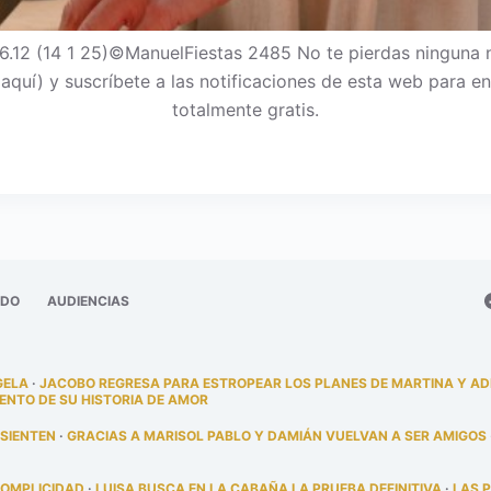
.12 (14 1 25)©ManuelFiestas 2485 No te pierdas ninguna
c aquí) y suscríbete a las notificaciones de esta web para
totalmente gratis.
ADO
AUDIENCIAS
GELA
·
JACOBO REGRESA PARA ESTROPEAR LOS PLANES DE MARTINA Y A
ENTO DE SU HISTORIA DE AMOR
 SIENTEN
·
GRACIAS A MARISOL PABLO Y DAMIÁN VUELVAN A SER AMIGOS
COMPLICIDAD
·
LUISA BUSCA EN LA CABAÑA LA PRUEBA DEFINITIVA
·
LAS 