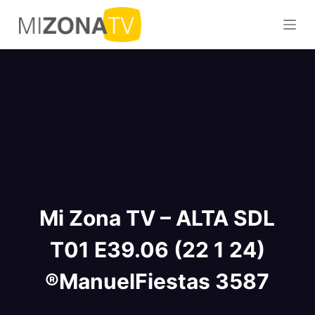
S
a
l
t
a
r
a
l
c
o
n
Mi Zona TV – ALTA SDL
t
e
T01 E39.06 (22 1 24)
n
i
®ManuelFiestas 3587
d
o