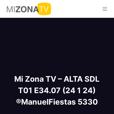
S
a
l
t
a
r
a
l
c
o
n
Mi Zona TV – ALTA SDL
t
e
T01 E34.07 (24 1 24)
n
i
®ManuelFiestas 5330
d
o