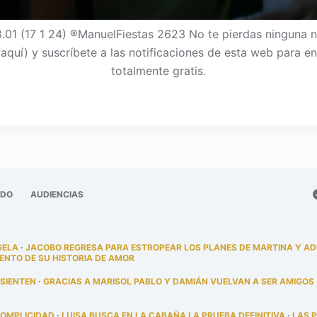
.01 (17 1 24) ®ManuelFiestas 2623 No te pierdas ninguna 
c aquí) y suscríbete a las notificaciones de esta web para
totalmente gratis.
ADO
AUDIENCIAS
GELA
·
JACOBO REGRESA PARA ESTROPEAR LOS PLANES DE MARTINA Y A
ENTO DE SU HISTORIA DE AMOR
 SIENTEN
·
GRACIAS A MARISOL PABLO Y DAMIÁN VUELVAN A SER AMIGOS
COMPLICIDAD
·
LUISA BUSCA EN LA CABAÑA LA PRUEBA DEFINITIVA
·
LAS 