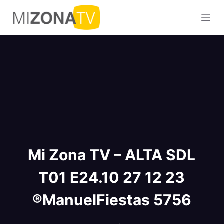
S
a
l
t
a
r
a
l
c
o
n
Mi Zona TV – ALTA SDL
t
e
T01 E24.10 27 12 23
n
i
®ManuelFiestas 5756
d
o