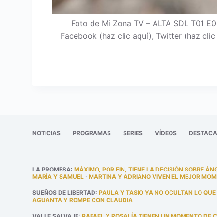
Foto de Mi Zona TV – ALTA SDL T01 E06
Facebook (haz clic aquí), Twitter (haz cli
NOTICIAS
PROGRAMAS
SERIES
VÍDEOS
DESTAC
LA PROMESA
:
MÁXIMO, POR FIN, TIENE LA DECISIÓN SOBRE ÁN
MARÍA Y SAMUEL
·
MARTINA Y ADRIANO VIVEN EL MEJOR MOM
SUEÑOS DE LIBERTAD
:
PAULA Y TASIO YA NO OCULTAN LO QUE
AGUANTA Y ROMPE CON CLAUDIA
VALLE SALVAJE
:
RAFAEL Y ROSALÍA TIENEN UN MOMENTO DE 