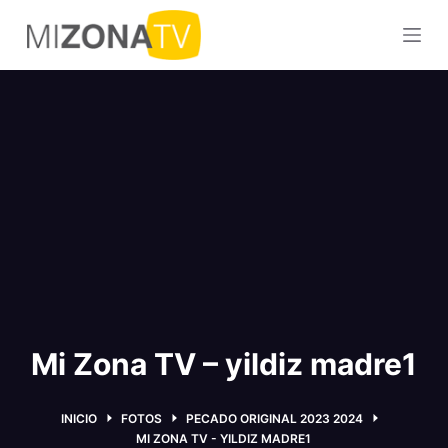
S
a
l
t
a
r
a
l
c
o
n
t
e
Mi Zona TV – yildiz madre1
n
i
d
INICIO
FOTOS
PECADO ORIGINAL 2023 2024
o
MI ZONA TV - YILDIZ MADRE1