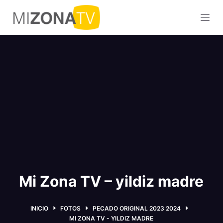
S
a
l
t
a
r
a
l
c
o
n
t
e
Mi Zona TV – yildiz madre
n
i
d
INICIO
FOTOS
PECADO ORIGINAL 2023 2024
o
MI ZONA TV - YILDIZ MADRE