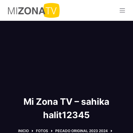
S
a
l
t
a
r
a
l
c
o
n
t
Mi Zona TV – sahika
e
n
halit12345
i
d
o
INICIO
FOTOS
PECADO ORIGINAL 2023 2024