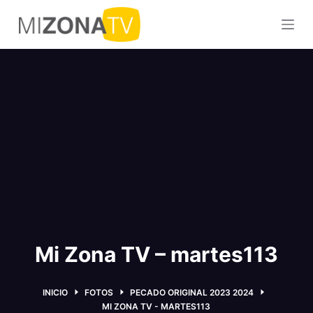
S
a
l
t
a
r
a
l
c
o
n
t
e
Mi Zona TV – martes113
n
i
d
INICIO
FOTOS
PECADO ORIGINAL 2023 2024
o
MI ZONA TV - MARTES113