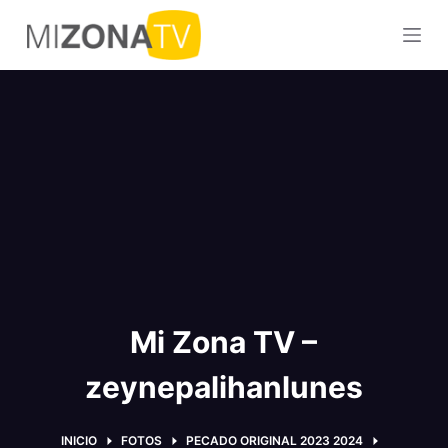
S
a
l
t
a
r
a
l
c
o
n
t
Mi Zona TV –
e
n
zeynepalihanlunes
i
d
o
INICIO
FOTOS
PECADO ORIGINAL 2023 2024