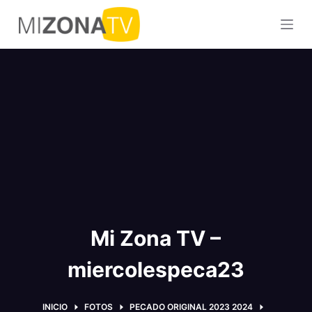
S
a
l
t
a
r
a
l
c
o
n
t
Mi Zona TV –
e
n
miercolespeca23
i
d
o
INICIO
FOTOS
PECADO ORIGINAL 2023 2024