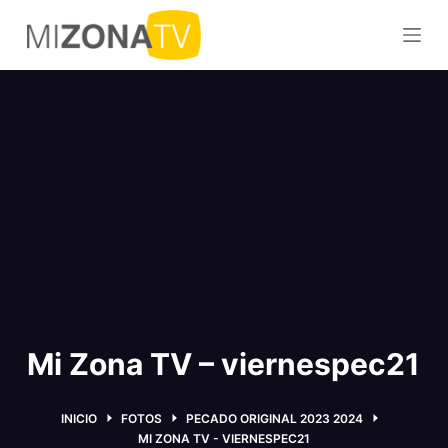
S
a
l
t
a
r
a
l
c
o
n
t
e
Mi Zona TV – viernespec21
n
i
d
INICIO
FOTOS
PECADO ORIGINAL 2023 2024
o
MI ZONA TV - VIERNESPEC21