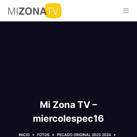
S
a
l
t
a
r
a
l
c
o
n
t
Mi Zona TV –
e
n
miercolespec16
i
d
o
INICIO
FOTOS
PECADO ORIGINAL 2023 2024