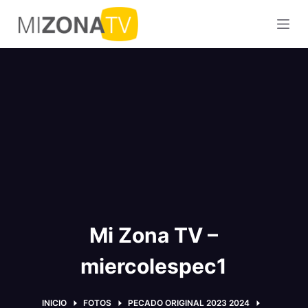
S
a
l
t
a
r
a
l
c
o
n
t
Mi Zona TV –
e
n
miercolespec1
i
d
o
INICIO
FOTOS
PECADO ORIGINAL 2023 2024