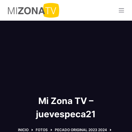
S
a
l
t
a
r
a
l
c
o
n
t
Mi Zona TV –
e
n
juevespeca21
i
d
o
INICIO
FOTOS
PECADO ORIGINAL 2023 2024