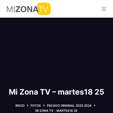
S
a
l
t
a
r
a
l
c
o
n
t
e
Mi Zona TV – martes18 25
n
i
d
INICIO
FOTOS
PECADO ORIGINAL 2023 2024
o
MI ZONA TV - MARTES18 25