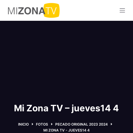
S
a
l
t
a
r
a
l
c
o
n
t
e
Mi Zona TV – jueves14 4
n
i
d
INICIO
FOTOS
PECADO ORIGINAL 2023 2024
o
MI ZONA TV - JUEVES14 4