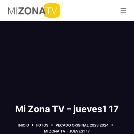
S
a
l
t
a
r
a
l
c
o
n
t
e
Mi Zona TV – jueves1 17
n
i
d
INICIO
FOTOS
PECADO ORIGINAL 2023 2024
o
MI ZONA TV - JUEVES1 17