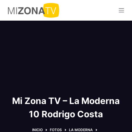
S
a
l
t
a
r
a
l
c
o
n
t
Mi Zona TV – La Moderna
e
n
10 Rodrigo Costa
i
d
o
INICIO
FOTOS
LA MODERNA