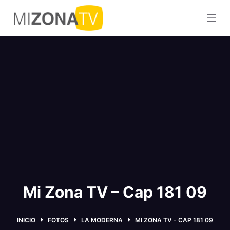
S
a
l
t
a
r
a
l
c
o
n
t
e
n
Mi Zona TV – Cap 181 09
i
d
INICIO
FOTOS
LA MODERNA
MI ZONA TV - CAP 181 09
o