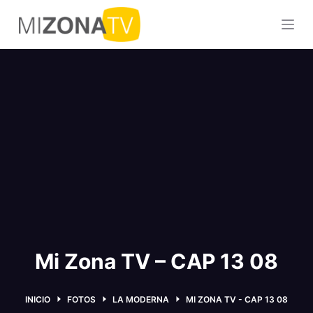
S
a
l
t
a
r
a
l
c
o
n
t
e
n
Mi Zona TV – CAP 13 08
i
d
INICIO
FOTOS
LA MODERNA
MI ZONA TV - CAP 13 08
o