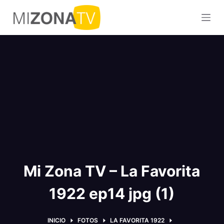
S
a
l
t
a
r
a
l
c
o
n
t
Mi Zona TV – La Favorita
e
n
1922 ep14 jpg (1)
i
d
o
INICIO
FOTOS
LA FAVORITA 1922