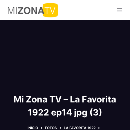
S
a
l
t
a
r
a
l
c
o
n
t
Mi Zona TV – La Favorita
e
n
1922 ep14 jpg (3)
i
d
o
INICIO
FOTOS
LA FAVORITA 1922