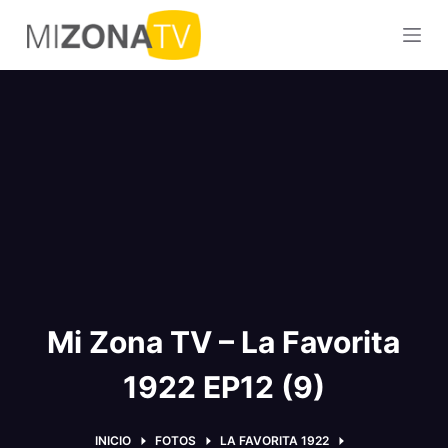
S
a
l
t
a
r
a
l
c
o
n
t
Mi Zona TV – La Favorita
e
n
1922 EP12 (9)
i
d
o
INICIO
FOTOS
LA FAVORITA 1922