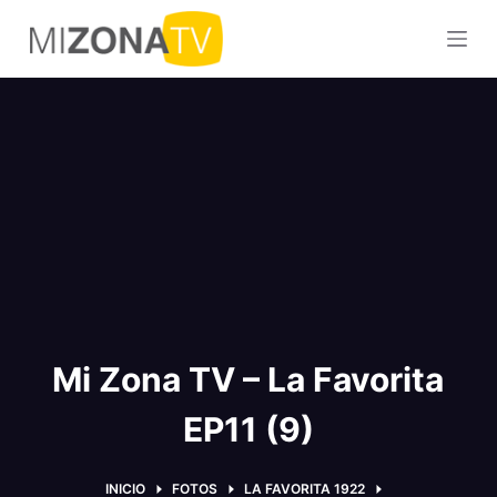
S
a
l
t
a
r
a
l
c
o
n
t
Mi Zona TV – La Favorita
e
n
EP11 (9)
i
d
o
INICIO
FOTOS
LA FAVORITA 1922