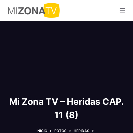
S
a
l
t
a
r
a
l
c
o
n
t
Mi Zona TV – Heridas CAP.
e
n
11 (8)
i
d
o
INICIO
FOTOS
HERIDAS