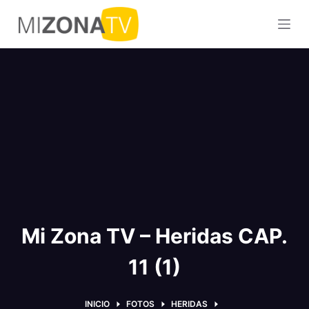
S
a
l
t
a
r
a
l
c
o
n
t
Mi Zona TV – Heridas CAP.
e
n
11 (1)
i
d
o
INICIO
FOTOS
HERIDAS